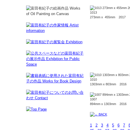
1013
273mm x 455mm 2017
1010
1303mm x 803mm 2016
1007
894mm x 1303mm 2016
1
2
3
4
5
6
7